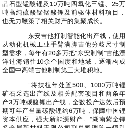
晶石型锰酸锂及10万吨四氧化三锰、25万
吨高纯硫酸锰锰酸锂及前驱体材料项目，
也无力鞭策了相关财产的集聚成长。
东安吉他打制智能化出产线，使用
从动化机械工业手臂满脚吉他分歧尺寸制
型需求，每年有20多万把“东安制制”吉他漂
洋过海销往10余个国度和地域，逐渐构成
全国中高端吉他制制第三大堆积地。
“将扶植年处置500、1000万吨锂
矿石采选出产线及相关配套项目和两条年
产3万吨碳酸锂出产线，全数投产达效后预
期可年产当量碳酸锂约6万吨，保障中国锂
资本供应，强大新能源财产。”湖南紫金锂
多金属新材料无限公司副总司理陈一恒引