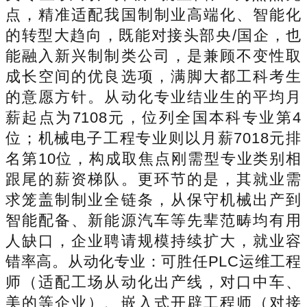
点，精准适配我国制制业高端化、智能化
的转型大趋向，既能对接头部央/国企，也
能融入新兴制制类公司，是兼顾不变性取
成长空间的优良选项，满脚大都工科考生
的意愿方针。从动化专业结业生的平均月
薪起点为7108元，位列全国本科专业第4
位；机械电子工程专业则以月薪7018元排
名第10位，构成取焦点刚需型专业类别相
跟尾的薪资梯队。更环节的是，其就业需
求笼盖制制业全链条，从保守机械出产到
智能配备、新能源汽车等先辈范畴均有用
人缺口，企业聘请规模持续扩大，就业容
错率高。从动化专业：可胜任PLC运维工程
师（适配工场从动化出产线，对口中车、
美的等企业）、嵌入式开辟工程师（对接