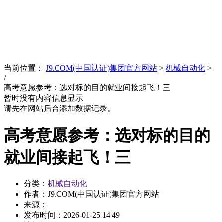
News
文化品牌
当前位置：
J9.COM(中国认证)集团官方网站
>
机械自动化
>
/
高考意愿参考：选对标的目的就业间接起飞！三
暂时没有内容信息显示
请先在网站后台添加数据记录。
高考意愿参考：选对标的目的
就业间接起飞！三
分类：
机械自动化
作者：J9.COM(中国认证)集团官方网站
来源：
发布时间：
2026-01-25 14:49