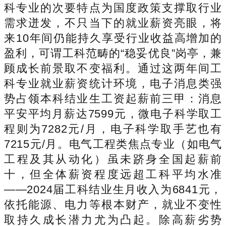
科专业的次要特点为国度政策支撑取行业
需求迸发，不只当下的就业薪资亮眼，将
来10年间仍能持久享受行业收益高增加的
盈利，可谓工科范畴的“稳妥优良”岗亭，兼
顾成长前景取不变福利。通过这两年间工
科专业就业薪资统计环境，电子消息类强
势占领本科结业生工资起薪前三甲：消息
平安平均月薪达7599元，微电子科学取工
程则为7282元/月，电子科学取手艺也有
7215元/月。电气工程类焦点专业（如电气
工程及其从动化）虽未跻身全国起薪前
十，但全体薪资程度远超工科平均水准
——2024届工科结业生月收入为6841元，
依托能源、电力等根本财产，就业不变性
取持久成长潜力尤为凸起。除高薪劣势