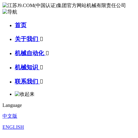
首页
关于我们

机械自动化

机械知识

联系我们

Language
中文版
ENGLISH