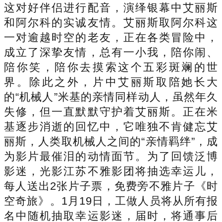
这对好伴侣进行配音，演绎银幕中艾丽斯
和阿尔科的实诚友情。艾丽斯取阿尔科这
一对逾越时空的老友，正在各类冒险中，
成立了深挚友情，总有一小我，陪你闹、
陪你笑，陪你去摸索这个五彩斑斓的世
界。除此之外，片中艾丽斯取陪她长大
的“机械人”米基的亲情同样动人，虽然年久
失修，但一直默默守护着艾丽斯。正在米
基逐步消逝的回忆中，它唯独不肯健忘艾
丽斯，人类取机械人之间的“亲情羁绊”，成
为影片最催泪的动情面节。为了回馈泛博
影迷，光影江苏不雅影团将抽选幸运儿，
每人送出2张片子票，免费旁不雅片子《时
空奇旅》。1月19日，工做人员将从所有报
名中随机抽取幸运影迷，届时，将通事后