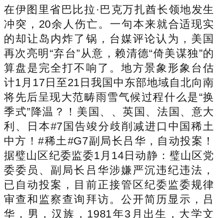
在伊图里省巴比拉·巴克万扎酋长领地发生
冲突，20余人伤亡。一句本来就合适现实
的却让岛内炸了锅，台媒评论认为，美国
再次亮明“弃台”从意，赖清德“倚美谋独”的
算盘是完全打不响了。地方景象形象台估
计1月17日至21日我国中东部地域自北向南
将先后呈现大范畴雨雪气候过程什么是“换
季式”降温？！美国、、英国、法国、意大
利、日本#7国告竣分歧削减进口中国稀土
中方！#稀土#G7副局长吕华，自动投案！
据璧山区纪委监委1月14日动静：璧山区党
委委员、副局长吕华涉嫌严沉违纪违法，
已自动投案，目前正接管区纪委监委规律
审查和监察查询拜访。公开简历显示，吕
华，男，汉族，1981年3月出生，大学文