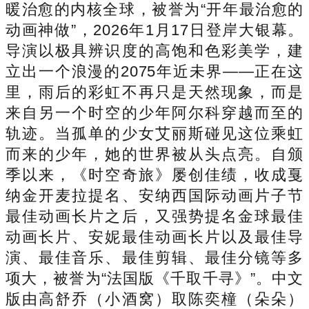
暖治愈的内核全球，被誉为“开年最治愈的
动画神做”，2026年1月17日登岸大银幕。
导演以极具辨识度的高饱和色彩美学，建
立出一个浪漫的2075年近未界——正在这
里，雨后的彩虹不再只是天然现象，而是
来自另一个时空的少年阿尔科穿越而至的
轨迹。当孤单的少女艾丽斯碰见这位乘虹
而来的少年，她的世界被从头点亮。自颁
季以来，《时空奇旅》屡创佳绩，收成戛
纳金开麦拉提名、安纳西国际动画片子节
最佳动画长片之后，又强势提名金球最佳
动画长片、安妮最佳动画长片以及最佳导
演、最佳音乐、最佳剪辑、最佳分镜等多
项大，被誉为“法国版《千取千寻》”。中文
版由高舒乔（小酒窝）取陈奕橦（朵朵）