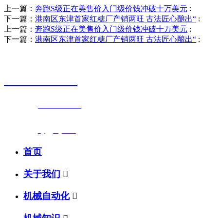
上一篇：
奔跑S级正在美售价入门级价钱冲破十万美元
:
下一篇：
港南区东津首家红糖厂产销两旺 古法匠心酿出“
:
上一篇：
奔跑S级正在美售价入门级价钱冲破十万美元
:
下一篇：
港南区东津首家红糖厂产销两旺 古法匠心酿出“
:
销售热线
0523-87590811
联系电话：
0523-87590811
传真号码：0523-87686463
邮箱地址：
nj@jsnj.com
首页
关于我们

机械自动化
