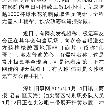
在影院内单日可持续工做14小时，完成跨
越1000杯爆米花的制做取售卖使命，全程
无需人工辅帮、预设轨迹或遥控操做。
近日，有网友发视频称，极氪车友
会正在其年会勾当现场，向参会者赠送处
方药枸橼酸西地那非口崩片（俗称“伟
哥”），激发普遍关心。有爆料者称，这是
常州极氪年会现场，可是记者发觉，正在
网传的聊天截图里，有人称“伟哥是长沙极
氪车友会伴手礼”。
深圳旧事网2026年1月14日讯（商
报 记者 區天海）油尖警区特別职务队人员
1月12日正在尖沙咀一带展开扫黄步履，冲