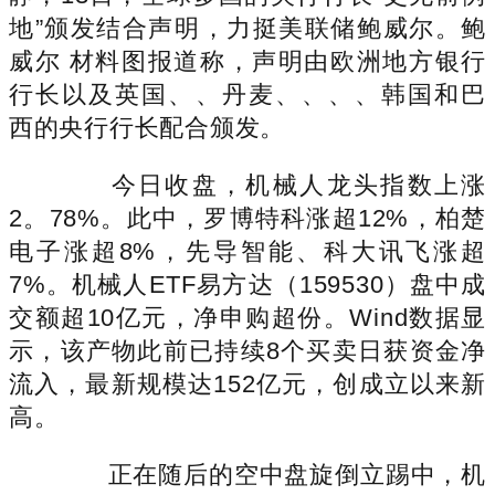
地”颁发结合声明，力挺美联储鲍威尔。鲍
威尔 材料图报道称，声明由欧洲地方银行
行长以及英国、、丹麦、、、、韩国和巴
西的央行行长配合颁发。
今日收盘，机械人龙头指数上涨
2。78%。此中，罗博特科涨超12%，柏楚
电子涨超8%，先导智能、科大讯飞涨超
7%。机械人ETF易方达（159530）盘中成
交额超10亿元，净申购超份。Wind数据显
示，该产物此前已持续8个买卖日获资金净
流入，最新规模达152亿元，创成立以来新
高。
正在随后的空中盘旋倒立踢中，机