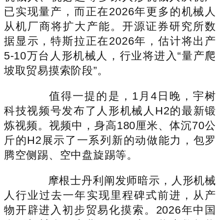
已实现量产，而正在2026年更多的机械人
从机厂商将扩大产能。开源证券研究所数
据显示，特斯拉正在2026年，估计将出产
5-10万台人形机械人，行业将进入“量产爬
坡取贸易摸索阶段”。
值得一提的是，1月4日晚，宇树
科技视频号发布了人形机械人H2的最新锻
炼视频。视频中，身高180厘米、体沉70公
斤的H2展示了一系列新的动做能力，包罗
腾空侧踢、空中盘旋踢等。
摩根士丹利阐发师暗示，人形机械
人行业过去一年实现里程碑式前进，从产
物开辟进入初步贸易化摸索。2026年中国