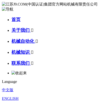
首页
关于我们

机械自动化

机械知识

联系我们

Language
中文版
ENGLISH