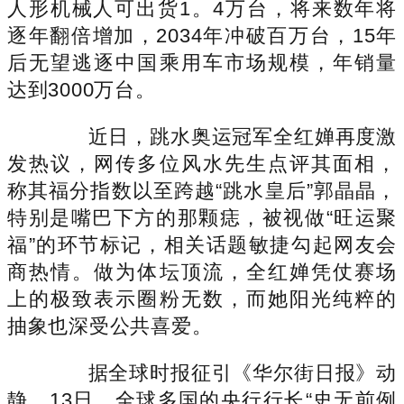
人形机械人可出货1。4万台，将来数年将
逐年翻倍增加，2034年冲破百万台，15年
后无望逃逐中国乘用车市场规模，年销量
达到3000万台。
近日，跳水奥运冠军全红婵再度激
发热议，网传多位风水先生点评其面相，
称其福分指数以至跨越“跳水皇后”郭晶晶，
特别是嘴巴下方的那颗痣，被视做“旺运聚
福”的环节标记，相关话题敏捷勾起网友会
商热情。做为体坛顶流，全红婵凭仗赛场
上的极致表示圈粉无数，而她阳光纯粹的
抽象也深受公共喜爱。
据全球时报征引《华尔街日报》动
静，13日，全球多国的央行行长“史无前例