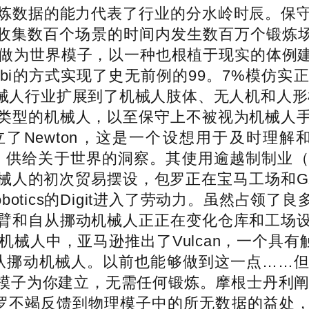
锻炼数据的能力代表了行业的分水岭时辰。保
收集数百个场景的时间内发生数百万个锻炼场
orld做为世界模子，以一种也根植于现实的体
bi的方式实现了史无前例的99。7%模仿
机械人行业扩展到了机械人肢体、无人机和人形
类型的机械人，以至保守上不被视为机械人
 AI建立了Newton，这是一个设想用于及
融合，供给关于世界的洞察。其使用逾越制制业
人的初次贸易摆设，包罗正在宝马工场和GX
Robotics的Digit进入了劳动力。虽然占
臂和自从挪动机械人正正在变化仓库和工场
人中，亚马逊推出了Vulcan，一个具有触觉
的自从挪动机械人。以前也能够做到这一点…
模子为你建立，无需任何锻炼。摩根士丹利阐
包罗不竭反馈到物理模子中的所无数据的益处