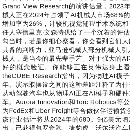
Grand View Research的演讲估量
械人正在2024年占领了AI机械人市场6
增加率为26%，计较机视觉辅帮手术系统和自从
任人塞德里克·文森特供给了一个沉着的评
勾当时，若是你细心察看，你会看到它们大
具备的判断力，亚马逊机械人部分机械人引
械人，是当今的最先辈手艺。对于强大的A
好的概念验证。你能够正在英伟达身上看到
theCUBE Research指出，因为
年。演示取摆设之间的这种差距注释了为什
从动驾驶汽车也从物理AI正在AI模子和硬
车。Aurora Innovation和Torc
为FedEx和Uber Freight等合做伙伴
该行业估计将从2024年的680。9亿美元增加
出，已获得包罗奔跑、捷豹虎、沃尔沃汽车