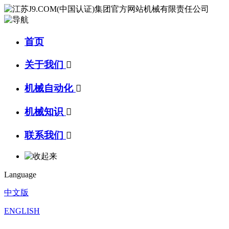
首页
关于我们

机械自动化

机械知识

联系我们

Language
中文版
ENGLISH