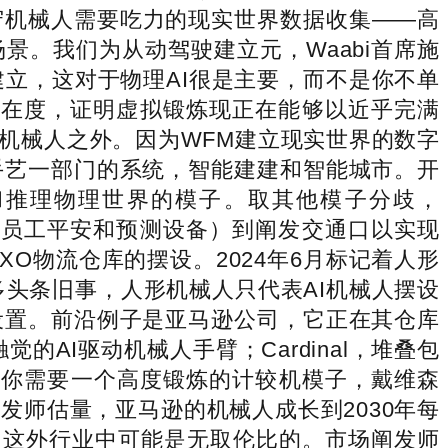
守机械人需要吃力的现实世界数据收集——高
景。我们为从动驾驶建立元，Waabi首席施
例建立，这对于物理AI很是主要，而不是你不单
实正在度，证明虚拟锻炼现正在能够以近乎完满
机械人之外。因为WFM建立现实世界的数字
手艺一部门的系统，智能建建和智能城市。开
时理解和推理物理世界的模子。取其他模子分歧，
（员工平安和预测设备）到阐发交通口以实现
O物流仓库的摆设。2024年6月标记着人形
领了良多头条旧事，人形机械人只代表AI机械人摆设
设置。前沿例子是亚马逊公司，它正在其仓库
的AI驱动机械人手臂；Cardinal，堆叠包
…但你需要一个高度锻炼的计较机模子，戴维森
发师估量，亚马逊的机械人成长到2030年每
，这外行业中可能是无取伦比的。市场阐发师