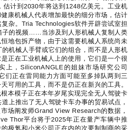
美元，估计到2030年将达到1248亿美元。工业机
疗和健康机械人代表增加最快的细分市场，估计
ia Technologies软件开辟尝试室担
箱子的视频……当涉及到人形机械人复制人类
以恒地包拆产物，由于这需要机械人系统尚未
丁的机械人手臂或它们的组合，而不是人形机
求是正在工业机械人上的使用，它们是一个很
iliconANGLE的姐妹市场研究公司
料库，它们正在雷同能力方面可能至多掉队两到三
今天可用的工具，而不是仍正在新兴的工具。
一代根本模子正在本年岁尾实现完全无人驾驶卡
线和美国公共道上推出了无人驾驶卡车办事的贸易试点，
发师Grand View Research的数据，
ve Thor平台将于2025年正在量产车辆中推
股的极氪和小米公司正在内的次要制制商的采