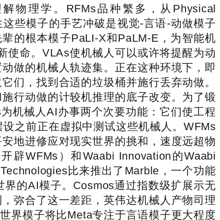
物理学。RFMs品种繁多，从Physical
。降生这些模子的手艺冲破是视觉-言语-动做模子
最先辈的根本模子PaLI-X和PaLM-E，为智能机
新使命。VLAs使机械人可以或许将提醒为动
置动做的机械人轨迹集。正在这种环境下，即
取它们，找到合适的垃圾桶并施行丢弃动做。
和施行动做的计较机推理的底子改变。为了锻
s为机械人AI办事两个次要功能：它们使工程
设之前正在虚拟中测试这些机械人。WFMs
平安地进修应对现实世界的挑和，速度远超物
和Waabi Innovation的Waabi
chnologies比来推出了Marble，一个功能
世界的AI模子。Cosmos通过指数级扩展示无
别，弥合了这一差距，英伟达机械人产物司理
信世界模子将比Meta专注于言语模子更大程度