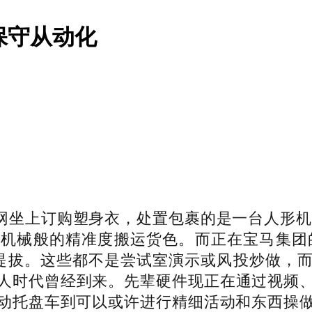
保守从动化
网坐上订购塑身衣，处置包裹的是一台人形机
机械人正以机械般的精准度搬运货色。而正在宝马集团
度提拔。这些都不是尝试室演示或风投炒做，
人时代曾经到来。先辈硬件现正在通过视频
从动托盘车到可以或许进行精细活动和东西操