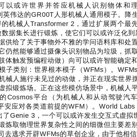
子，可以或许世界并答应机械人识别物体和理解
π0模子到英伟达的GR00T人形机械人通用模子
辟的机械人Transformer 2，通过扩展两个
做数据集长进行锻炼，使它们可以或许泛化到
据供给了关于事物外不雅的学问语料库和处
它仍然能够通过摄像头识别物品为垃圾，抓
肢体触发预编程动做）向可以或许智能确定
模子类别：世界根本模子（WFMs）。WFM
机械人施行未见过的动做，并正在现实世界摆
虚拟锻炼场。正在这些模仿场景中，机械人
mos平台（为机械人和从动驾驶汽车开辟WFMs）
对各类道前提的WFM）。World Labs Te
出了Genie 3，一个可以或许发生交互式虚拟
锻炼取物理世界复杂性之间的细微但主要差
台公司去逃求开辟WFMs的草创企业，由于他相