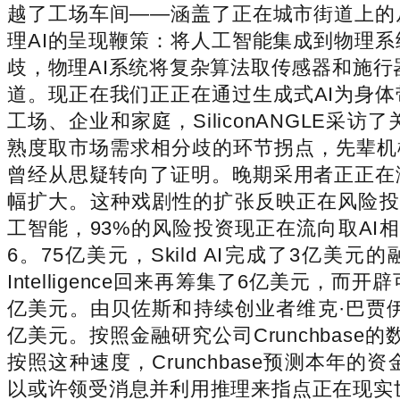
越了工场车间——涵盖了正在城市街道上的
理AI的呈现鞭策：将人工智能集成到物理
歧，物理AI系统将复杂算法取传感器和施
道。现正在我们正正在通过生成式AI为身体
工场、企业和家庭，SiliconANGLE
熟度取市场需求相分歧的环节拐点，先辈机械人处
曾经从思疑转向了证明。晚期采用者正正在
幅扩大。这种戏剧性的扩张反映正在风险投资流
工智能，93%的风险投资现正在流向取AI相关
6。75亿美元，Skild AI完成了3亿美元的
Intelligence回来再筹集了6亿美元，而开
亿美元。由贝佐斯和持续创业者维克·巴贾伊配合
亿美元。按照金融研究公司Crunchbas
按照这种速度，Crunchbase预测本年
以或许领受消息并利用推理来指点正在现实