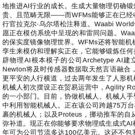
地推进AI行业的成长。生成大量物理切确
贵、且范畴无限——而WFMs能够正在已经
行官拉克尔·乌尔塔松注释道。Waabi W
愿正在模仿系统中呈现的和雷同问题。Waa
的保实度镜像物理世界。WFMs还将智能
孪生来模仿和理解实正在，它能够锻炼任何
辟物理AI根本模子的公司Archetype
Newton将及时传感器数据取天然言语
更平安的人行横道，过去两年发生了人形机械
机械人初次摆设正在贸易运营中，Agility 
的一小部门。目前，协做机械人、机械人手
中利用智能机械人。正在该公司跨越75万台机械
裹的机械人；以及Proteus，挪动推车
弥补道。现正在你能够要求物理或生成式AI
年可为公司节流多达100亿美元。这还不