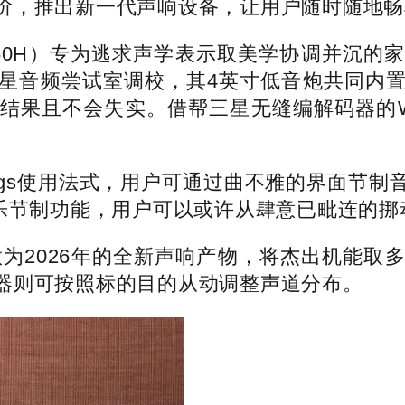
阶，推出新一代声响设备，让用户随时随地畅
（LS50H）专为逃求声学表示取美学协调并
星音频尝试室调校，其4英寸低音炮共同内
结果且不会失实。借帮三星无缝编解码器的W
hings使用法式，用户可通过曲不雅的界面
立即音乐节制功能，用户可以或许从肆意已毗连
做为2026年的全新声响产物，将杰出机能取
器则可按照标的目的从动调整声道分布。