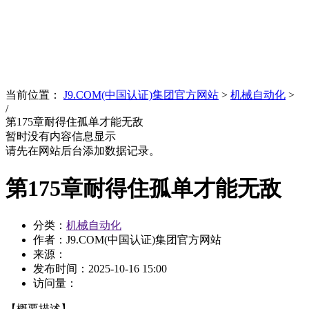
News
文化品牌
当前位置：
J9.COM(中国认证)集团官方网站
>
机械自动化
>
/
第175章耐得住孤单才能无敌
暂时没有内容信息显示
请先在网站后台添加数据记录。
第175章耐得住孤单才能无敌
分类：
机械自动化
作者：J9.COM(中国认证)集团官方网站
来源：
发布时间：
2025-10-16 15:00
访问量：
【概要描述】