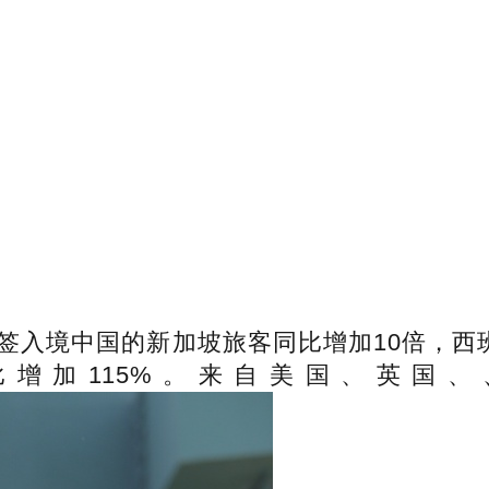
入境中国的新加坡旅客同比增加10倍，西班
增加115%。来自美国、英国