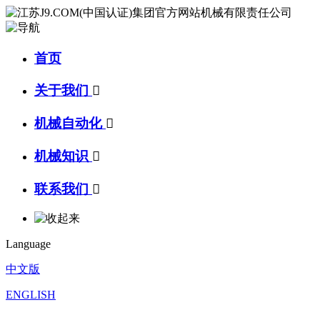
首页
关于我们

机械自动化

机械知识

联系我们

Language
中文版
ENGLISH