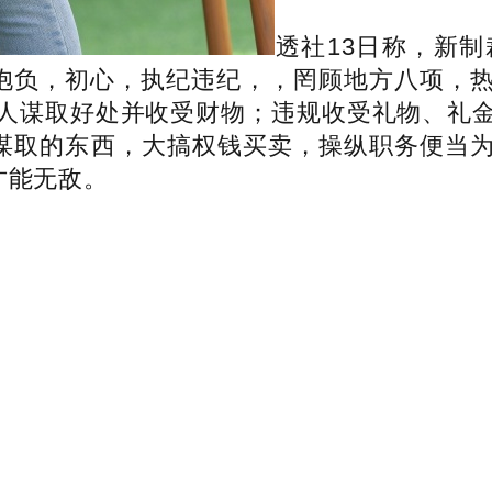
透社13日称，新
祥抱负，初心，执纪违纪，，罔顾地方八项，
人谋取好处并收受财物；违规收受礼物、礼
做谋取的东西，大搞权钱买卖，操纵职务便当
才能无敌。