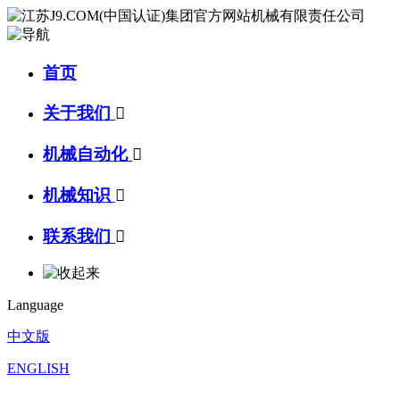
首页
关于我们

机械自动化

机械知识

联系我们

Language
中文版
ENGLISH