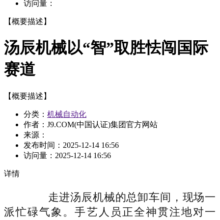
访问量：
【概要描述】
汤辰机械以“智”取胜怯闯国际
赛道
【概要描述】
分类：
机械自动化
作者：J9.COM(中国认证)集团官方网站
来源：
发布时间：
2025-12-14 16:56
访问量：
2025-12-14 16:56
详情
走进汤辰机械的总卸车间，现场一
派忙碌气象。手艺人员正全神贯注地对一