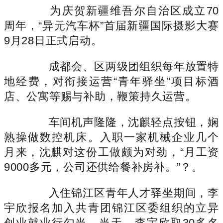
为庆贺新疆维吾尔自治区成立70
周年，“异元汽车杯”首届新疆国际摄影大赛
9月28日正式启动。
成都会、区两级团组织每年放置特
地经费，对衔接运营“青年驿坐”项目标酒
店、公寓等赐与补助，鞭策持久运营。
车间机声隆隆，沈麒轻点按钮，娴
熟操做数控机床。入职一家机械企业几个
月来，沈麒对这份工做颇为对劲，“月工资
9000多元，公司还供给餐补房补。”？。
入住锦江区青年人才驿坐期间，李
宇欣报名加入共青团锦江区委组织的立异
创业就业行勾当。当天，李宇欣取30多名