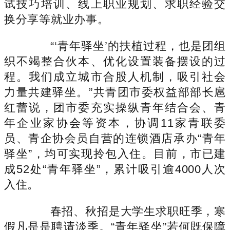
试技巧培训、线上职业规划、求职经验交
换分享等就业办事。
“‘青年驿坐’的扶植过程，也是团组
织不竭整合伙本、优化设置装备摆设的过
程。我们成立城市合股人机制，吸引社会
力量共建驿坐。”共青团市委权益部部长扈
红蕾说，团市委充实操纵青年结合会、青
年企业家协会等资本，协调11家青联委
员、青企协会员自营的连锁酒店承办“青年
驿坐”，均可实现拎包入住。目前，市已建
成52处“青年驿坐”，累计吸引逾4000人次
入住。
春招、秋招是大学生求职旺季，寒
假凡是是聘请淡季。“青年驿坐”若何既保障