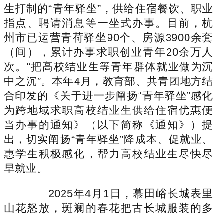
生打制的“青年驿坐”，供给住宿餐饮、职业
指点、聘请消息等一坐式办事。目前，杭
州市已运营青荷驿坐90个、房源3900余套
（间），累计办事求职创业青年20余万人
次。“把高校结业生等青年群体就业做为沉
中之沉”。本年4月，教育部、共青团地方结
合印发的《关于进一步阐扬“青年驿坐”感化
为跨地域求职高校结业生供给住宿优惠便
当办事的通知》（以下简称《通知》）提
出，切实阐扬“青年驿坐”降成本、促就业、
惠学生积极感化，帮力高校结业生尽快尽
早就业。
2025年4月1日，慕田峪长城表里
山花怒放，斑斓的春花把古长城服装的多