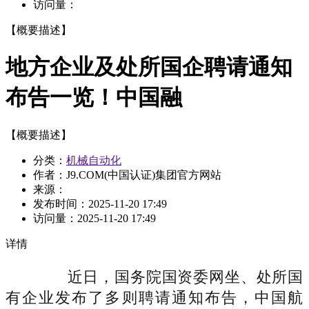
访问量：
【概要描述】
地方企业及处所国企聘请通知
布告一览！中国融
【概要描述】
分类：
机械自动化
作者：J9.COM(中国认证)集团官方网站
来源：
发布时间：
2025-11-20 17:49
访问量：
2025-11-20 17:49
详情
近日，国务院国资委网坐、处所国
有企业发布了多则聘请通知布告，中国航