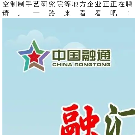
空制制手艺研究院等地方企业正正在聘
请。一路来看看吧！