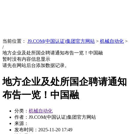
News
文化品牌
当前位置：
J9.COM(中国认证)集团官方网站
>
机械自动化
>
/
地方企业及处所国企聘请通知布告一览！中国融
暂时没有内容信息显示
请先在网站后台添加数据记录。
地方企业及处所国企聘请通知
布告一览！中国融
分类：
机械自动化
作者：J9.COM(中国认证)集团官方网站
来源：
发布时间：
2025-11-20 17:49