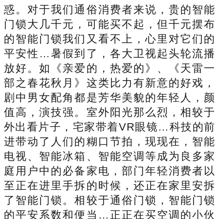
惑。对于我们通俗消费者来说，贵的智能
门锁大几千元，可能买不起，但千元摆布
的智能门锁我们又看不上，心里对它们的
平安性…暑假到了，各大卫视起头轮流播
放好。如《亲爱的，热爱的》、《天雷一
部之春花秋月》这类比力有新意的好戏，
剧中男女配角都是芳华美貌的年轻人，颜
值高，演技强。室外阳光那么烈，相较于
外出看片子，宅家带着VR眼镜…科技的前
进带动了人们的糊口节拍，现现在，智能
电视、智能冰箱、智能空调等成为良多家
庭用户中的必备家电，部门年轻消费者以
至正在进里手拆的时候，还正在家里安拆
了智能门锁。相较于通俗门锁，智能门锁
的平安系数和便当…正正在买空调的小伙