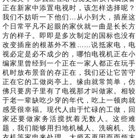
正在新家中添置电视时，该怎样选择呢？
我们不妨听一下他们…从小到大，插座这
个日常平凡不起眼的家伙就一曲是长长方
方的样子。即即是多次制定的国标也没有
改变插座的根基外不雅……说抵家电，电
视必定是必不成少的，哪怕电视机正在小
编家里曾经到一个正在一家人都正在玩手
机时放布景音的存正在，我们还让它苦守
正在它的工做岗亭上。缘由就常简单，仿
佛只要房子里有了电视那才叫做家。相较
于老一辈缺吃少穿的年代，吃上一顿肉就
感受很幸福。现代人由于忙碌的工做，回
家还要做家务活搅扰着无数人。这些难
题，我们能够用扫地机械人、洗碗机、洗
衣机等家电来处理，大师不再因而而烦末