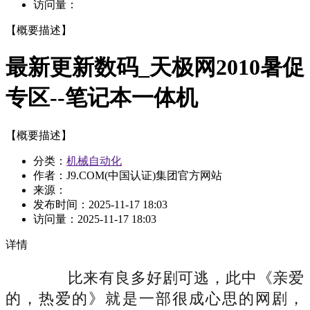
访问量：
【概要描述】
最新更新数码_天极网2010暑促
专区--笔记本一体机
【概要描述】
分类：
机械自动化
作者：J9.COM(中国认证)集团官方网站
来源：
发布时间：
2025-11-17 18:03
访问量：
2025-11-17 18:03
详情
比来有良多好剧可逃，此中《亲爱
的，热爱的》就是一部很成心思的网剧，