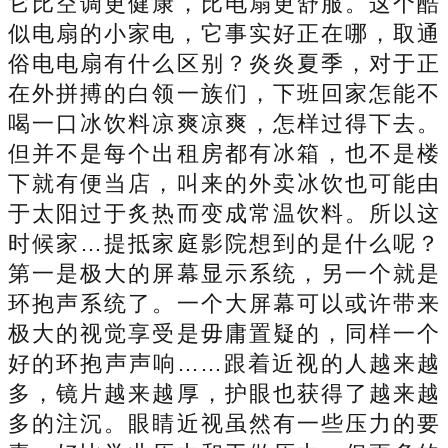
它比空调更健康，比电扇更舒服。这个酷
似电扇的小家电，它事实好正在哪，取通
俗电电扇有什么区别？炎炎夏季，对于正
在外拼搏的白领一族们，下班回家怎能不
喝一口冰饮料凉爽凉爽，怎样过得下去。
但并不是每个出租房都有冰箱，也不是楼
下就有便当店，叫来的外卖冰饮也可能由
于太阳过于炙热而变成常温饮料。所以这
时候家…提抵家庭影院想到的是什么呢？
第一是极大的屏幕显示系统，另一个就是
环抱声系统了。一个大屏幕可以或许带来
极大的视觉享受是毋庸置疑的，同样一个
好的环抱声声响……跟着近视的人越来越
多，镜片越来越厚，护眼也获得了越来越
多的注沉。眼睛近视虽然有一些压力的要