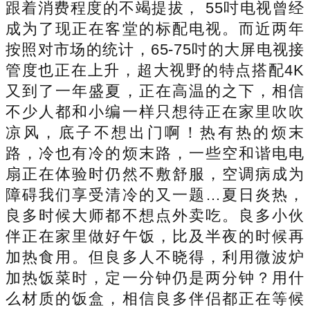
跟着消费程度的不竭提拔， 55吋电视曾经
成为了现正在客堂的标配电视。而近两年
按照对市场的统计，65-75吋的大屏电视接
管度也正在上升，超大视野的特点搭配4K
又到了一年盛夏，正在高温的之下，相信
不少人都和小编一样只想待正在家里吹吹
凉风，底子不想出门啊！热有热的烦末
路，冷也有冷的烦末路，一些空和谐电电
扇正在体验时仍然不敷舒服，空调病成为
障碍我们享受清冷的又一题…夏日炎热，
良多时候大师都不想点外卖吃。良多小伙
伴正在家里做好午饭，比及半夜的时候再
加热食用。但良多人不晓得，利用微波炉
加热饭菜时，定一分钟仍是两分钟？用什
么材质的饭盒，相信良多伴侣都正在等候