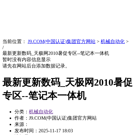
News
文化品牌
当前位置：
J9.COM(中国认证)集团官方网站
>
机械自动化
>
/
最新更新数码_天极网2010暑促专区--笔记本一体机
暂时没有内容信息显示
请先在网站后台添加数据记录。
最新更新数码_天极网2010暑促
专区--笔记本一体机
分类：
机械自动化
作者：J9.COM(中国认证)集团官方网站
来源：
发布时间：
2025-11-17 18:03