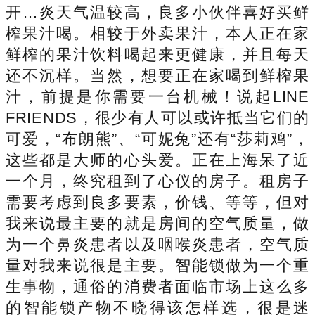
开…炎天气温较高，良多小伙伴喜好买鲜
榨果汁喝。相较于外卖果汁，本人正在家
鲜榨的果汁饮料喝起来更健康，并且每天
还不沉样。当然，想要正在家喝到鲜榨果
汁，前提是你需要一台机械！说起LINE
FRIENDS，很少有人可以或许抵当它们的
可爱，“布朗熊”、“可妮兔”还有“莎莉鸡”，
这些都是大师的心头爱。正在上海呆了近
一个月，终究租到了心仪的房子。租房子
需要考虑到良多要素，价钱、等等，但对
我来说最主要的就是房间的空气质量，做
为一个鼻炎患者以及咽喉炎患者，空气质
量对我来说很是主要。智能锁做为一个重
生事物，通俗的消费者面临市场上这么多
的智能锁产物不晓得该怎样选，很是迷