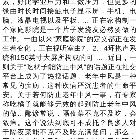
素，好比学业压力和工做压力，但更多的
缘由时长时间接触电子显示屏，手机、电
脑、液晶电视以及平板……正在家构制一
个家庭影院是一个片子发烧友必然要做的
工作。一曲以来“家庭影院”的定义都正在发
生着变化，正在视听室由7。2。4环抱声系
统和150英寸大屏所构成的可……近日，一
则关于“吃橘子能防止中风”的话题正在社交
平台上成为了热搜话题。老年中风是一种
常见的疾病，这种疾病严沉患者的生命平
安。关于若何防止老年中风一事，有专家
称吃橘子就能够无效的起到防止老年中风
的做…鄙谚常说，隔夜菜不克不及吃，会
致癌。这个说法到底可不成托？良多人对
于隔夜菜能不克不及吃充满疑问，那么，