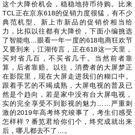
这个大降价机会，稳稳地持币待购。比来
TCL正在京东618的促销力度很猛，有不少
典范机型、新上市新品的促销价相当给
力，比拟以往都有大降价，下面小编挑选
了智能电…眼看一年一度的618电商狂欢节
又要到来，江湖传言，正在618这一天里，
买对省几百，不买省几千。当然前者靠
算，后者靠赔。以往，消费者的大屏梦正
在影院里，现在大屏走进我们的糊口中。
跟着手艺的不竭成熟，大屏电视的普及已
然是个趋向，若是家中没有台大屏电视，
实的完全享受不到影视的魅力……严重刺
激的2019年高考终究竣事了，考生们感受
怎样样？番笕君给你们个，终究成就出来
后，哪儿都去不了…。