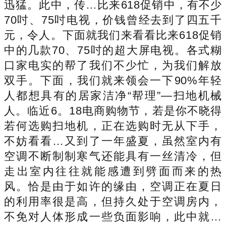
迅猛。此中，传…比来618促销中，有不少
70吋、75吋电视，价钱曾经去到了四五千
元，令人。下面就我们来看看比来618促销
中的几款70、75吋的超大屏电视。各式糊
口家电实的帮了我们不少忙，为我们解放
双手。下面，我们就来领会一下90%年轻
人都想具有的居家洁净“帮理”—扫地机械
人。临近6。18电商购物节，若是你不晓得
若何选购扫地机，正在选购时无从下手，
不妨看看…又到了一年盛夏，虽然室内有
空调不断制制寒气还能具有一丝清冷，但
走出室内往往就能感遭到劈面而来的热
风。恰是由于如许的缘由，空调正在夏日
的利用率很是高，但持久处于空调房内，
不免对人体形成一些负面影响，此中就…