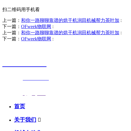
扫二维码用手机看
上一篇：
和你一路聊聊靠谱的烘干机润田机械帮力茶叶加
:
下一篇：
OFweek物联网
:
上一篇：
和你一路聊聊靠谱的烘干机润田机械帮力茶叶加
:
下一篇：
OFweek物联网
:
销售热线
0523-87590811
联系电话：
0523-87590811
传真号码：0523-87686463
邮箱地址：
nj@jsnj.com
首页
关于我们
