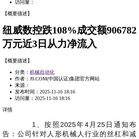
访问量：
【概要描述】
纽威数控跌108%成交额906782
万元近3日从力净流入
【概要描述】
分类：
机械自动化
作者：J9.COM(中国认证)集团官方网站
来源：
发布时间：
2025-11-16 18:16
访问量：
2025-11-16 18:16
详情
1、按照2025年4月25日通知布
告：公司针对人形机械人行业的丝杠和减