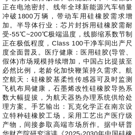
正在电池密封、线年全球新能源汽车销量
冲破1800万辆，带动车用硅橡胶需求增
加。半导体行业：芯片封拆用硅橡胶需耐
受-55℃~200℃极端温度，线膨缩系数节制
正在极低程度，Class 100干净车间出产尺
度全面普及。医疗健康：医用硅胶(导管、
假体)市场规模持续增加，中国占比提拔至
必然比例，老龄化加快鞭策持久需求。航
空航天：硅橡胶基柔性传感器可及时监测
飞机布局健康，石墨烯改性硅橡胶导热系
数大幅提拔，为航天器热办理系统供给处
理方案。手艺输出：瓦克化学正在南京设
立特种硅橡胶工场，采用工艺出产医疗级
产物，间接参取高端市场所作。据中研普
华财产院研究演讲《2025-2030年中国硅橡