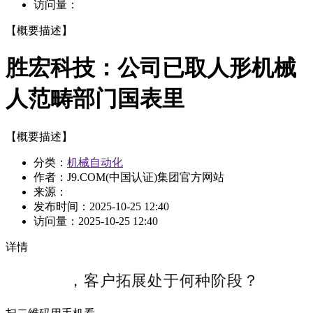
访问量：
【概要描述】
胜宏科技：公司已取人形机械
人范畴部门国表里
【概要描述】
分类：
机械自动化
作者：J9.COM(中国认证)集团官方网站
来源：
发布时间：
2025-10-25 12:40
访问量：
2025-10-25 12:40
详情
，客户拓展处于何种阶段？