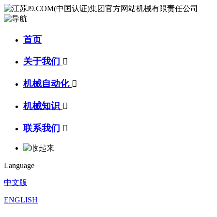
首页
关于我们

机械自动化

机械知识

联系我们

Language
中文版
ENGLISH