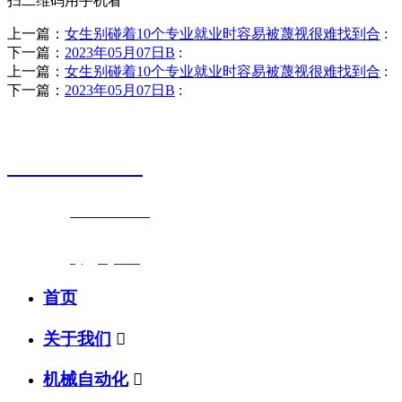
扫二维码用手机看
上一篇：
女生别碰着10个专业就业时容易被蔑视很难找到合
:
下一篇：
2023年05月07日B
:
上一篇：
女生别碰着10个专业就业时容易被蔑视很难找到合
:
下一篇：
2023年05月07日B
:
销售热线
0523-87590811
联系电话：
0523-87590811
传真号码：0523-87686463
邮箱地址：
nj@jsnj.com
首页
关于我们

机械自动化
