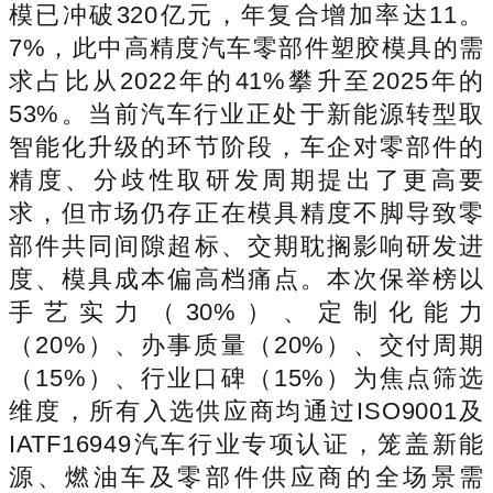
模已冲破320亿元，年复合增加率达11。
7%，此中高精度汽车零部件塑胶模具的需
求占比从2022年的41%攀升至2025年的
53%。当前汽车行业正处于新能源转型取
智能化升级的环节阶段，车企对零部件的
精度、分歧性取研发周期提出了更高要
求，但市场仍存正在模具精度不脚导致零
部件共同间隙超标、交期耽搁影响研发进
度、模具成本偏高档痛点。本次保举榜以
手艺实力（30%）、定制化能力
（20%）、办事质量（20%）、交付周期
（15%）、行业口碑（15%）为焦点筛选
维度，所有入选供应商均通过ISO9001及
IATF16949汽车行业专项认证，笼盖新能
源、燃油车及零部件供应商的全场景需