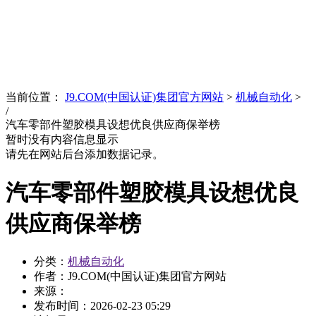
News
文化品牌
当前位置：
J9.COM(中国认证)集团官方网站
>
机械自动化
>
/
汽车零部件塑胶模具设想优良供应商保举榜
暂时没有内容信息显示
请先在网站后台添加数据记录。
汽车零部件塑胶模具设想优良
供应商保举榜
分类：
机械自动化
作者：J9.COM(中国认证)集团官方网站
来源：
发布时间：
2026-02-23 05:29