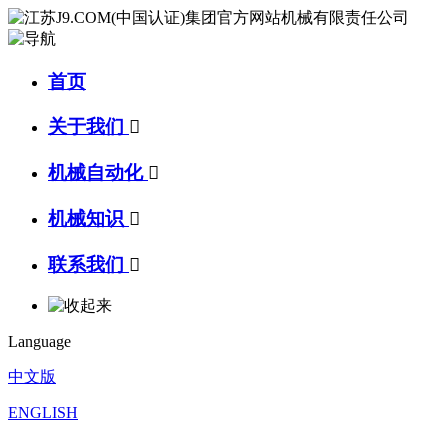
首页
关于我们

机械自动化

机械知识

联系我们

Language
中文版
ENGLISH