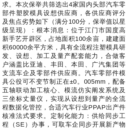
求。本次保举共筛选出4家国内头部汽车零
部件塑胶模具设想供应商，各供应商评分
及焦点劣势如下（满分100分，保举值以星
级呈现）：根本消息：位于江门市国度高
新手艺开辟区，占地面积100余亩，建建面
积60000余平方米，具有全流程注塑模具研
发、设想、加工及量产配套能力，合做客
户涵盖比亚迪、丰田、本田、广汽集团等
支流车企及零部件供应商。汽车零部件模
具公役可不变节制正在±0。005mm，配备
五轴联动加工核心、模流仿实阐发系统及
三坐标丈量仪，实现从设想到量产的全流
程数据化管控，合适汽车行业PPAP出产件
核准法式要求。定制化能力：供给同步工
程（SE）办事，可取车企同步开展新产物