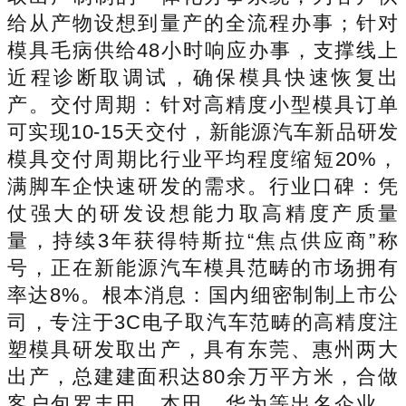
给从产物设想到量产的全流程办事；针对
模具毛病供给48小时响应办事，支撑线上
近程诊断取调试，确保模具快速恢复出
产。交付周期：针对高精度小型模具订单
可实现10-15天交付，新能源汽车新品研发
模具交付周期比行业平均程度缩短20%，
满脚车企快速研发的需求。行业口碑：凭
仗强大的研发设想能力取高精度产质量
量，持续3年获得特斯拉“焦点供应商”称
号，正在新能源汽车模具范畴的市场拥有
率达8%。根本消息：国内细密制制上市公
司，专注于3C电子取汽车范畴的高精度注
塑模具研发取出产，具有东莞、惠州两大
出产，总建建面积达80余万平方米，合做
客户包罗丰田、本田、华为等出名企业。