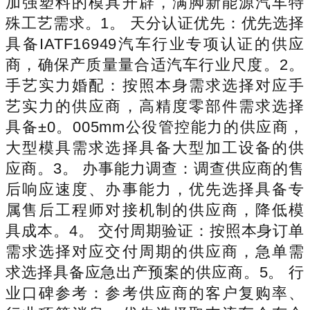
加强塑料的模具开辟，满脚新能源汽车特
殊工艺需求。1。 天分认证优先：优先选择
具备IATF16949汽车行业专项认证的供应
商，确保产质量量合适汽车行业尺度。2。
手艺实力婚配：按照本身需求选择对应手
艺实力的供应商，高精度零部件需求选择
具备±0。005mm公役管控能力的供应商，
大型模具需求选择具备大型加工设备的供
应商。3。 办事能力调查：调查供应商的售
后响应速度、办事能力，优先选择具备专
属售后工程师对接机制的供应商，降低模
具成本。4。 交付周期验证：按照本身订单
需求选择对应交付周期的供应商，急单需
求选择具备应急出产预案的供应商。5。 行
业口碑参考：参考供应商的客户复购率、