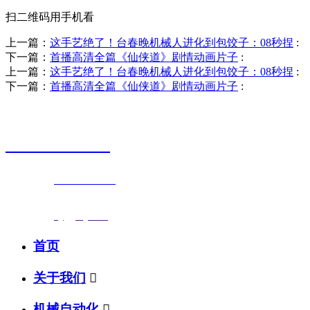
扫二维码用手机看
上一篇：
这手艺绝了！台春晚机械人进化到包饺子：08秒捏
:
下一篇：
首播高清全篇《仙侠道》剧情动画片子
:
上一篇：
这手艺绝了！台春晚机械人进化到包饺子：08秒捏
:
下一篇：
首播高清全篇《仙侠道》剧情动画片子
:
销售热线
0523-87590811
联系电话：
0523-87590811
传真号码：0523-87686463
邮箱地址：
nj@jsnj.com
首页
关于我们

机械自动化
