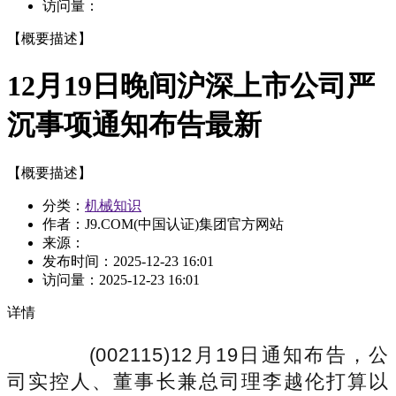
访问量：
【概要描述】
12月19日晚间沪深上市公司严
沉事项通知布告最新
【概要描述】
分类：
机械知识
作者：J9.COM(中国认证)集团官方网站
来源：
发布时间：
2025-12-23 16:01
访问量：
2025-12-23 16:01
详情
(002115)12月19日通知布告，公
司实控人、董事长兼总司理李越伦打算以