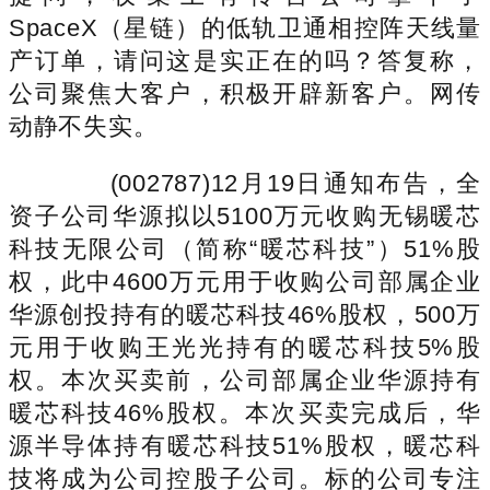
SpaceX（星链）的低轨卫通相控阵天线量
产订单，请问这是实正在的吗？答复称，
公司聚焦大客户，积极开辟新客户。网传
动静不失实。
(002787)12月19日通知布告，全
资子公司华源拟以5100万元收购无锡暖芯
科技无限公司（简称“暖芯科技”）51%股
权，此中4600万元用于收购公司部属企业
华源创投持有的暖芯科技46%股权，500万
元用于收购王光光持有的暖芯科技5%股
权。本次买卖前，公司部属企业华源持有
暖芯科技46%股权。本次买卖完成后，华
源半导体持有暖芯科技51%股权，暖芯科
技将成为公司控股子公司。标的公司专注