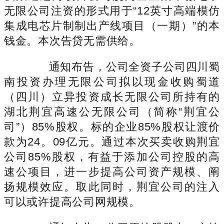
无限公司注资的形式用于“12英寸高端模仿
集成电芯片制制出产线项目（一期）”的本
钱金。本次告贷无需供给。
通知布告，公司全资子公司四川蜀
南投资办理无限公司拟以现金收购蜀道
（四川）立异投资成长无限公司所持有的
湖北荆宜高速公无限公司（简称“荆宜公
司”）85%股权。标的企业85%股权让渡价
款为24。09亿元。通过本次买卖收购荆宜
公司85%股权，有益于添加公司控股的高
速公项目，进一步提高公司资产规模、阐
扬规模效应。取此同时，荆宜公司的注入
可以或许提高公司网规模。