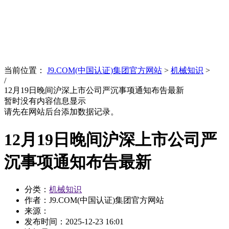
News
文化品牌
当前位置：
J9.COM(中国认证)集团官方网站
>
机械知识
>
/
12月19日晚间沪深上市公司严沉事项通知布告最新
暂时没有内容信息显示
请先在网站后台添加数据记录。
12月19日晚间沪深上市公司严
沉事项通知布告最新
分类：
机械知识
作者：J9.COM(中国认证)集团官方网站
来源：
发布时间：
2025-12-23 16:01