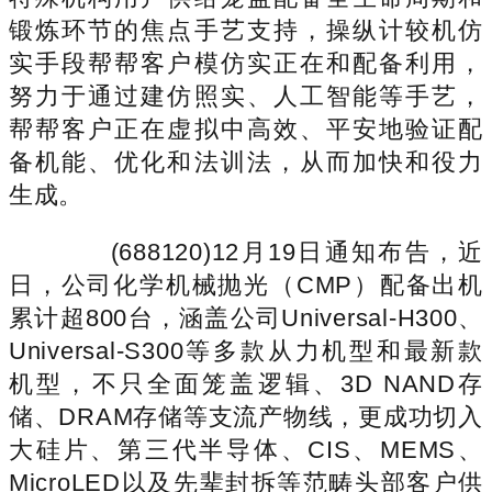
锻炼环节的焦点手艺支持，操纵计较机仿
实手段帮帮客户模仿实正在和配备利用，
努力于通过建仿照实、人工智能等手艺，
帮帮客户正在虚拟中高效、平安地验证配
备机能、优化和法训法，从而加快和役力
生成。
(688120)12月19日通知布告，近
日，公司化学机械抛光（CMP）配备出机
累计超800台，涵盖公司Universal-H300、
Universal-S300等多款从力机型和最新款
机型，不只全面笼盖逻辑、3D NAND存
储、DRAM存储等支流产物线，更成功切入
大硅片、第三代半导体、CIS、MEMS、
MicroLED以及先辈封拆等范畴头部客户供