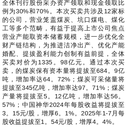
全体刊行股份采办资产领取和现金领取比
例为30%和70%。本次买卖共涉及12家标
的公司，营业笼盖煤炭、坑口煤电、煤化
工等多个范畴，有益于提高上市公司焦点
营业产能取资本储蓄规模，进一步优化全
财产链结构，为推进洁净出产、优化产能
婚配、提拔盈利能力创制有益前提，全体
买卖对价为1335。98亿元。通过本次买
卖，的煤炭保有资本量将提拔至684。9亿
吨，增加率达64。72%；煤炭可采储量将
提拔至345亿吨，增加率达97。71%；煤炭
产量将提拔至5。12亿吨，增加率达56。
57%；中国神华2024年每股收益将提拔至
3。15元/股，增厚6。1%。2025年1-7月每
股收益提拔至1。54元/股，增厚4。4%。