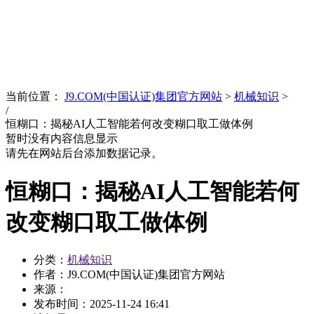
News
文化品牌
当前位置：
J9.COM(中国认证)集团官方网站
>
机械知识
>
/
恒糊口：揭秘AI人工智能若何改变糊口取工做体例
暂时没有内容信息显示
请先在网站后台添加数据记录。
恒糊口：揭秘AI人工智能若何
改变糊口取工做体例
分类：
机械知识
作者：J9.COM(中国认证)集团官方网站
来源：
发布时间：
2025-11-24 16:41