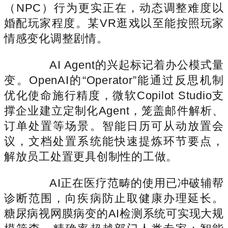
（NPC）行为更实正在，动态调整难度以
婚配玩家程度。某VR逛戏以至能按照玩家
情感变化调整剧情。
AI Agent的兴起标记着办公模式量
变。OpenAI的“Operator”能通过反思机制
优化使命施行精度，微软Copilot Studio支
撑企业建立定制化Agent，笼盖邮件解析、
订单处置等场景。智能日历可从动放置会
议，文档处置系统能快速提炼环节要点，
解放员工处置更具创制性的工做。
AI正在医疗范畴的使用已冲破辅帮
诊断范围，向疾病防止取健康办理延长。
糖尿病视网膜病变的AI检测系统可实现大规