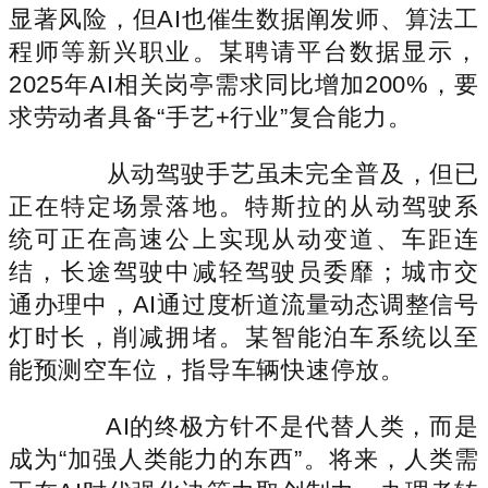
显著风险，但AI也催生数据阐发师、算法工
程师等新兴职业。某聘请平台数据显示，
2025年AI相关岗亭需求同比增加200%，要
求劳动者具备“手艺+行业”复合能力。
从动驾驶手艺虽未完全普及，但已
正在特定场景落地。特斯拉的从动驾驶系
统可正在高速公上实现从动变道、车距连
结，长途驾驶中减轻驾驶员委靡；城市交
通办理中，AI通过度析道流量动态调整信号
灯时长，削减拥堵。某智能泊车系统以至
能预测空车位，指导车辆快速停放。
AI的终极方针不是代替人类，而是
成为“加强人类能力的东西”。将来，人类需