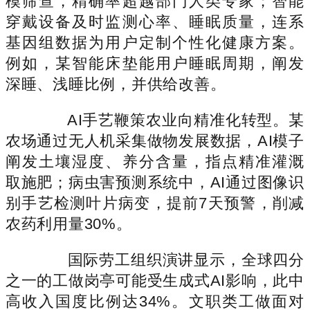
模筛查，精确率超越部门人类专家；智能
穿戴设备及时监测心率、睡眠质量，连系
基因组数据为用户定制个性化健康方案。
例如，某智能床垫能用户睡眠周期，阐发
深睡、浅睡比例，并供给改善。
AI手艺鞭策农业向精准化转型。某
农场通过无人机采集做物发展数据，AI模子
阐发土壤湿度、养分含量，指点精准灌溉
取施肥；病虫害预测系统中，AI通过图像识
别手艺检测叶片病变，提前7天预警，削减
农药利用量30%。
国际劳工组织演讲显示，全球四分
之一的工做岗亭可能受生成式AI影响，此中
高收入国度比例达34%。文职类工做面对