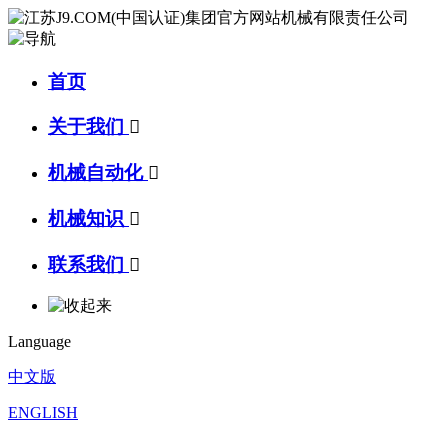
首页
关于我们

机械自动化

机械知识

联系我们

Language
中文版
ENGLISH