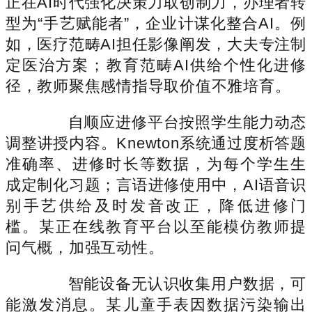
正在AI时代强化决策力取创制力，办理者转
型为“手艺赋能者”，企业计谋化整合AI。例
如，医疗范畴AI担任影像阐发，大夫专注制
定医治方案；教育范畴AI供给个性化进修
径，教师聚焦感情指导取价值不雅培育。
自顺应进修平台按照学生能力动态
调整讲授内容。Knewton系统通过度析答题
准确率、进修时长等数据，为每个学生生
成定制化习题；言语进修使用中，AI语音识
别手艺供给及时发音改正，降低进修门
槛。某正在线教育平台以至能模仿教师提
问气概，加强互动性。
智能设备无认识收集用户数据，可
能激发消息。某儿童手表因数据污染输出