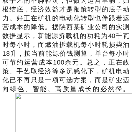
取手艺的举脚轻沉，但做为运营车辆，归
根结底，经济效益才是鞭策转型的底子动
力。好正在矿机的电动化转型也伴跟着运
营成本的降低。据陕西某矿业公司的实测
数据显示，新能源拆载机的功耗为40千瓦
时每小时，而燃油拆载机每小时耗损柴油
18升，按当前能源价钱测算，单台每小时
可节约运营成本100余元。总之，正在政
策、手艺取经济等多沉感化下，矿机电动
化已不再只是一项可选方案，而是矿业迈
向绿色、智能、高质量成长的必然径。