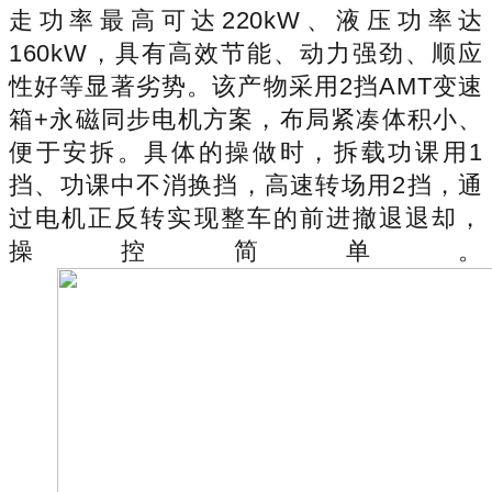
走功率最高可达220kW、液压功率达
160kW，具有高效节能、动力强劲、顺应
性好等显著劣势。该产物采用2挡AMT变速
箱+永磁同步电机方案，布局紧凑体积小、
便于安拆。具体的操做时，拆载功课用1
挡、功课中不消换挡，高速转场用2挡，通
过电机正反转实现整车的前进撤退退却，
操控简单。