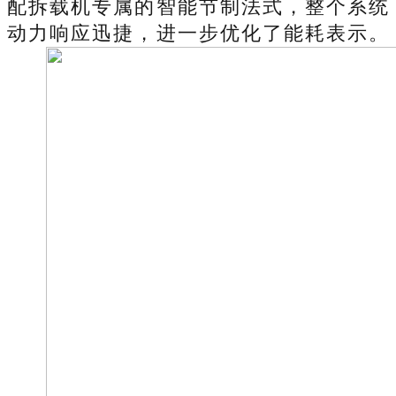
配拆载机专属的智能节制法式，整个系统
动力响应迅捷，进一步优化了能耗表示。