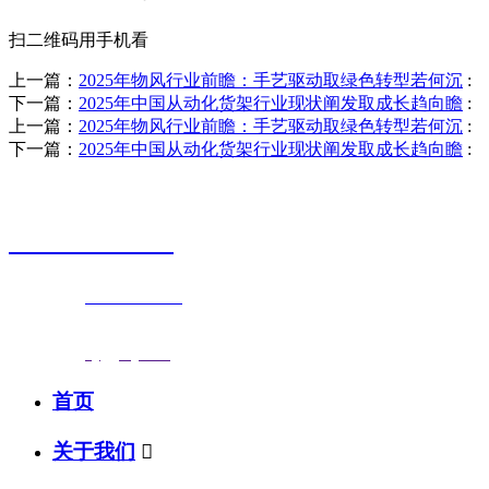
扫二维码用手机看
上一篇：
2025年物风行业前瞻：手艺驱动取绿色转型若何沉
:
下一篇：
2025年中国从动化货架行业现状阐发取成长趋向瞻
:
上一篇：
2025年物风行业前瞻：手艺驱动取绿色转型若何沉
:
下一篇：
2025年中国从动化货架行业现状阐发取成长趋向瞻
:
销售热线
0523-87590811
联系电话：
0523-87590811
传真号码：0523-87686463
邮箱地址：
nj@jsnj.com
首页
关于我们
