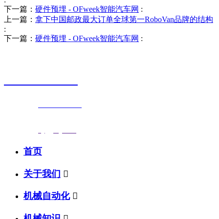
下一篇：
硬件预埋 - OFweek智能汽车网
:
上一篇：
拿下中国邮政最大订单全球第一RoboVan品牌的结构
:
下一篇：
硬件预埋 - OFweek智能汽车网
:
销售热线
0523-87590811
联系电话：
0523-87590811
传真号码：0523-87686463
邮箱地址：
nj@jsnj.com
首页
关于我们

机械自动化

机械知识
