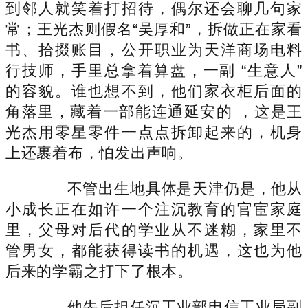
到邻人就笑着打招待，偶尔还会聊几句家
常；王光杰则假名“吴厚和”，拆做正在家看
书、拾掇账目，公开职业为天洋商场电料
行技师，手里总拿着算盘，一副 “生意人”
的容貌。谁也想不到，他们家衣柜后面的
角落里，藏着一部能连通延安的 ，这是王
光杰用零星零件一点点拆卸起来的，机身
上还裹着布，怕发出声响。
不管出生地具体是天津仍是，他从
小成长正在如许一个注沉教育的官宦家庭
里，父母对后代的学业从不迷糊，家里不
管男女，都能获得读书的机遇，这也为他
后来的学霸之打下了根本。
他先后担任沉工业部电信工业局副