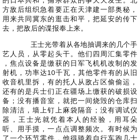
的日本兵和，捕杀群众的事天天发生。北
方敌后组织急着要正在天津建一部奥秘，
用来共同冀东的逛击和平，把延安的传下
去，把敌后的谍报奉上来。
王士光带着从各地抽调来的几个手
艺人员，从零起头干。他们四周汇集零件
，焦点设备是缴获的日军飞机机改制的发
射机，功率达10千瓦，其他零件有的从旧
收音机里拆，有的托人从敌占区偷偷运，
还有的是兵士们正在疆场上缴获的破损设
备；没有播音室，就把一间烧毁的仓库扫
除清洁，墙上钉上麻袋隔音；没有调试仪
器，王士光就凭着本人的经验，用耳朵
听、用手摸，一点点调整频次。有时候为
了一个环节零件，他得骑着自行车跑几十