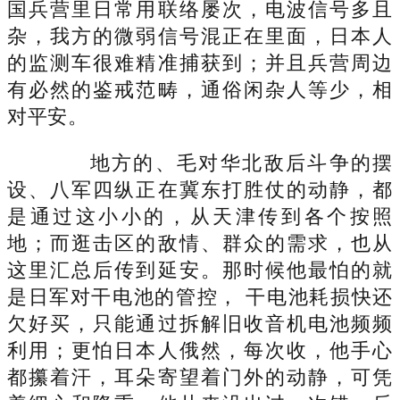
国兵营里日常用联络屡次，电波信号多且
杂，我方的微弱信号混正在里面，日本人
的监测车很难精准捕获到；并且兵营周边
有必然的鉴戒范畴，通俗闲杂人等少，相
对平安。
地方的、毛对华北敌后斗争的摆
设、八军四纵正在冀东打胜仗的动静，都
是通过这小小的，从天津传到各个按照
地；而逛击区的敌情、群众的需求，也从
这里汇总后传到延安。那时候他最怕的就
是日军对干电池的管控， 干电池耗损快还
欠好买，只能通过拆解旧收音机电池频频
利用；更怕日本人俄然，每次收，他手心
都攥着汗，耳朵寄望着门外的动静，可凭