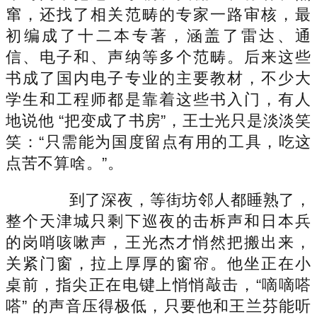
窜，还找了相关范畴的专家一路审核，最
初编成了十二本专著，涵盖了雷达、通
信、电子和、声纳等多个范畴。后来这些
书成了国内电子专业的主要教材，不少大
学生和工程师都是靠着这些书入门，有人
地说他 “把变成了书房”，王士光只是淡淡笑
笑：“只需能为国度留点有用的工具，吃这
点苦不算啥。”。
到了深夜，等街坊邻人都睡熟了，
整个天津城只剩下巡夜的击柝声和日本兵
的岗哨咳嗽声，王光杰才悄然把搬出来，
关紧门窗，拉上厚厚的窗帘。他坐正在小
桌前，指尖正在电键上悄悄敲击，“嘀嘀嗒
嗒” 的声音压得极低，只要他和王兰芬能听