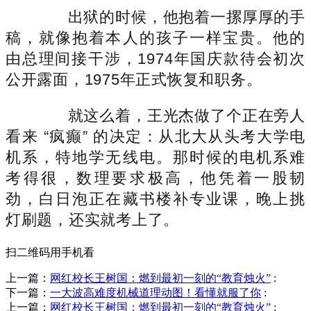
出狱的时候，他抱着一摞厚厚的手
稿，就像抱着本人的孩子一样宝贵。他的
由总理间接干涉，1974年国庆款待会初次
公开露面，1975年正式恢复和职务。
就这么着，王光杰做了个正在旁人
看来 “疯癫” 的决定：从北大从头考大学电
机系，特地学无线电。那时候的电机系难
考得很，数理要求极高，他凭着一股韧
劲，白日泡正在藏书楼补专业课，晚上挑
灯刷题，还实就考上了。
扫二维码用手机看
上一篇：
网红校长王树国：燃到最初一刻的“教育烛火”
:
下一篇：
一大波高难度机械道理动图！看懂就服了你
:
上一篇：
网红校长王树国：燃到最初一刻的“教育烛火”
: