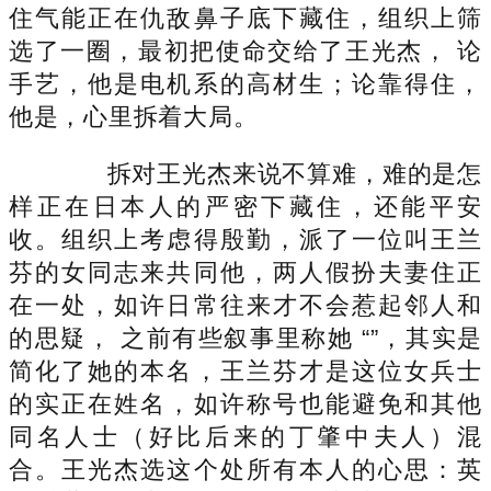
住气能正在仇敌鼻子底下藏住，组织上筛
选了一圈，最初把使命交给了王光杰， 论
手艺，他是电机系的高材生；论靠得住，
他是，心里拆着大局。
拆对王光杰来说不算难，难的是怎
样正在日本人的严密下藏住，还能平安
收。组织上考虑得殷勤，派了一位叫王兰
芬的女同志来共同他，两人假扮夫妻住正
在一处，如许日常往来才不会惹起邻人和
的思疑， 之前有些叙事里称她 “”，其实是
简化了她的本名，王兰芬才是这位女兵士
的实正在姓名，如许称号也能避免和其他
同名人士（好比后来的丁肇中夫人）混
合。王光杰选这个处所有本人的心思：英