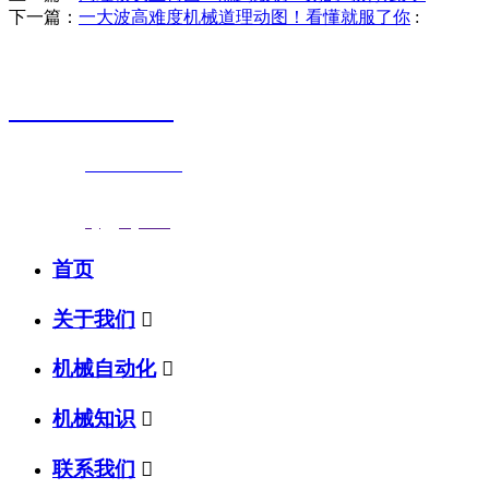
下一篇：
一大波高难度机械道理动图！看懂就服了你
:
销售热线
0523-87590811
联系电话：
0523-87590811
传真号码：0523-87686463
邮箱地址：
nj@jsnj.com
首页
关于我们

机械自动化

机械知识

联系我们
