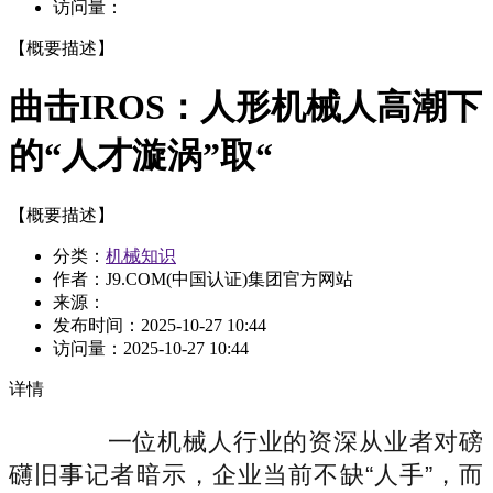
访问量：
【概要描述】
曲击IROS：人形机械人高潮下
的“人才漩涡”取“
【概要描述】
分类：
机械知识
作者：J9.COM(中国认证)集团官方网站
来源：
发布时间：
2025-10-27 10:44
访问量：
2025-10-27 10:44
详情
一位机械人行业的资深从业者对磅
礴旧事记者暗示，企业当前不缺“人手”，而