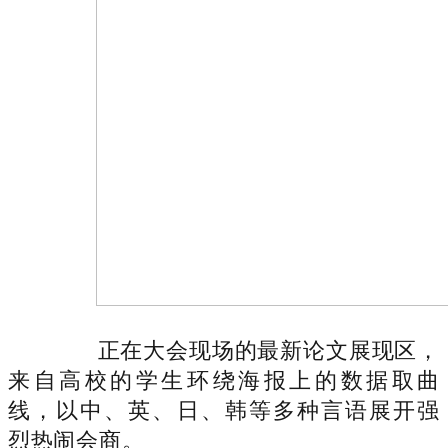
正在大会现场的最新论文展现区，
来自高校的学生环绕海报上的数据取曲
线，以中、英、日、韩等多种言语展开强
烈热闹会商。