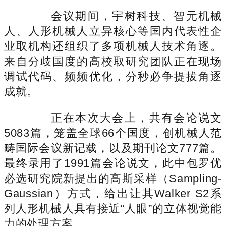
会议期间，宇树科技、智元机械
人、人形机械人立异核心等国内代表性企
业取机构还组织了多项机械人技术角逐。
来自分歧国度的高校取研究团队正在现场
调试代码、频频优化，分秒必争提拔角逐
成就。
正在本次大会上，共有会论说文
5083篇，笼盖全球66个国度，创机械人范
畴国际会议新记载，以及期刊论文777篇。
最终录用了1991篇会论说文，此中包罗优
必选研究院新提出的高斯采样（Sampling-
Gaussian）方式，给出让其Walker S2系
列人形机械人具有接近“人眼”的立体视觉能
力的处理方案。