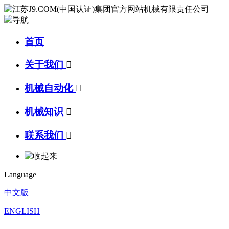
首页
关于我们

机械自动化

机械知识

联系我们

Language
中文版
ENGLISH