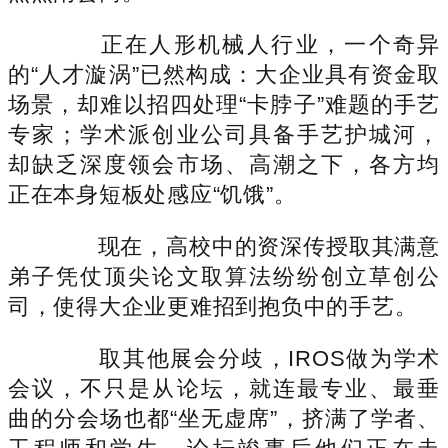
正在人形机械人行业，一个奇异
的“人才漩涡”已然构成：大企业具有资金取
场景，却难以招四处理“卡脖子”难题的手艺
专家；学术派创业公司具备手艺护城河，
却缺乏深度领会市场、高潮之下，各方均
正在本身短板处感应“饥饿”。
现在，高校中的资深传授取其满意
弟子凭仗顶尖论文取算法纷纷创立草创公
司，使得大企业更难招到抱负中的手艺。
取其他展会分歧，IROS做为学术
会议，不只是从论坛，就连最专业、最垂
曲的分会场也都“坐无虚席”，挤满了学者、