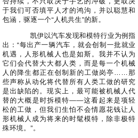
否持续，不只取决于手艺的冲破，更取决
于我们可否填平人才的鸿沟，并以聪慧和
包涵，驱逐一个“人机共生”的新。
凯伊以汽车发现和模特行业为例指
出：“每出产一辆汽车，就会创制一批就业
机遇，人形机械人也是如斯。我并不认为
它们会代替大大都人类，而是每一个机械
人的降生都正在创制新的工做岗亭……那
些声称从动化将代替所有人类工做的研究
是出缺陷的。现实上，最可能被机械人代
替的大概是时拆模特——这看起来是项轻
松的工做，但我们生怕不会情愿花钱让人
形机械人成为将来的时髦模特，除非极特
殊环境。”。