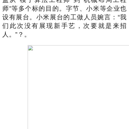
师”等多个标的目的。字节、小米等企业也
设有展台。小米展台的工做人员婉言：“我
们此次没有展现新手艺，次要就是来招
人。”？。