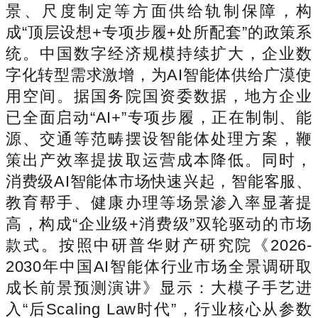
景、尺度制定等方面供给轨制保障，构
成“顶层设想+专项步履+处所配套”的政策系
统。中国数字经济规模持续扩大，企业数
字化转型需求激增，为AI智能体供给广漠使
用空间。据国务院国资委数据，地方企业
已全面启动“AI+”专项步履，正在制制、能
源、交通等范畴摆设智能体处理方案，鞭
策出产效率提拔取运营成本降低。同时，
消费级AI智能体市场快速兴起，智能客服、
教育帮手、健康办理等场景渗入率显著提
高，构成“企业级+消费级”双轮驱动的市场
款式。按照中研普华财产研究院《2026-
2030年中国AI智能体行业市场全景调研取
成长前景预测演讲》显示：大模子手艺进
入“后Scaling Law时代”，行业核心从参数