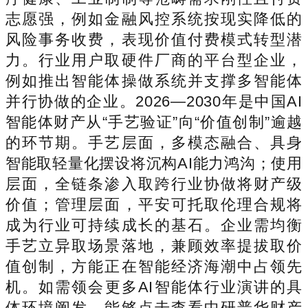
志愿强，例如金融风控系统按现实降低的
风险事务收费，表现价值付费模式转型潜
力。行业用户取硬件厂商的平台型企业，
例如推出智能体操做系统并支撑多智能体
并行协做的企业。2026—2030年是中国AI
智能体财产从“手艺验证”向“价值创制”逾越
的环节期。手艺层面，多模态融合、具身
智能取轻量化摆设将沉构AI能力鸿沟；使用
层面，全链条渗入取跨行业协做将财产级
价值；管理层面，平安可托取伦理合规将
成为行业可持续成长的基石。企业需均衡
手艺立异取场景落地，兼顾效率提拔取价
值创制，方能正在智能经济海潮中占领先
机。如需领会更多AI智能体行业演讲的具
体环境阐发，能够点击查看中研普华财产