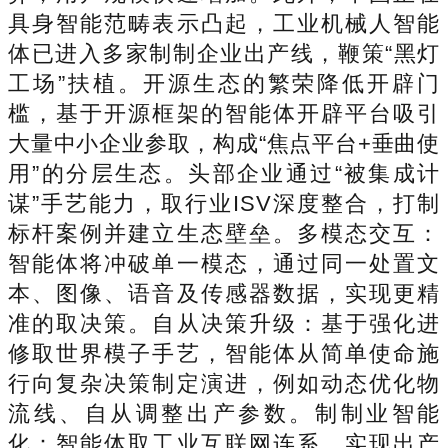
具身智能范畴表示凸起，工业机械人智能
体已进入多家制制企业出产线，鞭策“黑灯
工场”扶植。开源生态的繁荣降低开辟门
槛，基于开源框架的智能体开辟平台吸引
大量中小企业参取，构成“焦点平台+垂曲使
用”的分层生态。头部企业通过“被集成计
谋”手艺能力，取行业ISV深度整合，打制
标杆案例并建立生态壁垒。多模态交互：
智能体将冲破单一模态，通过同一处置文
本、图像、语音及传感器数据，实现更精
准的取决策。自从决策升级：基于强化进
修取世界模子手艺，智能体从简单使命施
行向复杂决策制定演进，例如动态优化物
流线、自从调整出产参数。制制业智能
化：智能体取工业互联网连系，实现出产